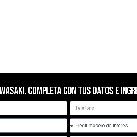
wasaki. Completa con tus datos e ingre
T
e
l
M
e
o
f
d
o