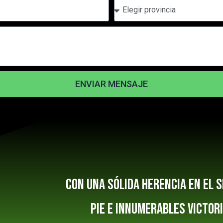
P
e
n
r
l
o
o
o
v
s
i
n
c
i
a
ENVIAR MENSAJE
Con una sólida herencia en el 
pie e innumerables victor