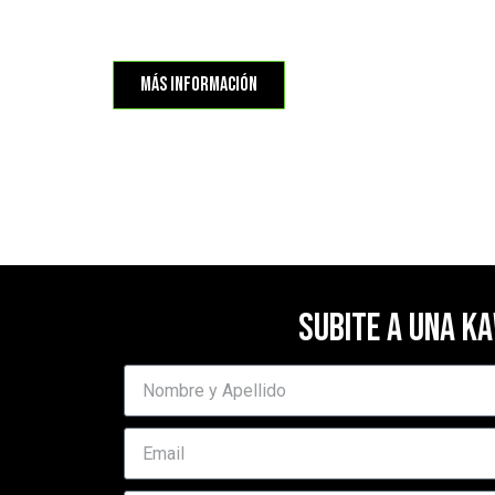
más información
Subite a una Ka
N
o
m
E
b
m
r
a
e