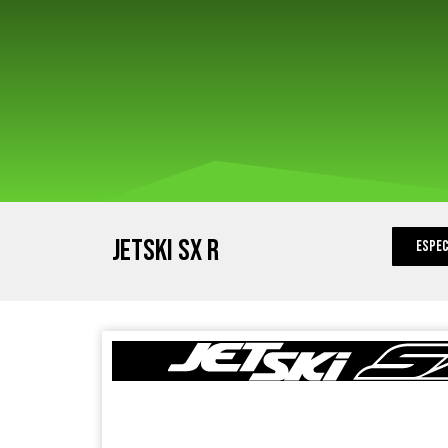
jetski sx r
espec