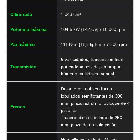
Cilindrada
1.043 cm³
Potencia máxima
104,5 kW {142 CV} / 10.000 rpm
Par máximo
111 N·m {11,3 kgf·m} / 7.300 rpm
6 velocidades, transmisión final
Transmisión
por cadena sellada, embrague
húmedo multidisco manual
Delanteros: dobles discos
lobulados semiflotantes de 300
mm, pinza radial monobloque de 4
Frenos
pistones
Trasero: disco lobulado de 250
mm, pinza de un solo pistón
Horquilla invertida de 41 mm