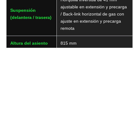
ajustable en extensión y precarga
Suspensión
/ Back-link horizontal de gas con
(delantera / trasera)
ajuste en extensión y precarga
remota
Altura del asiento
815 mm
Capacidad de
19 L
combustible
Peso en orden de
235 kg
marcha
potencia