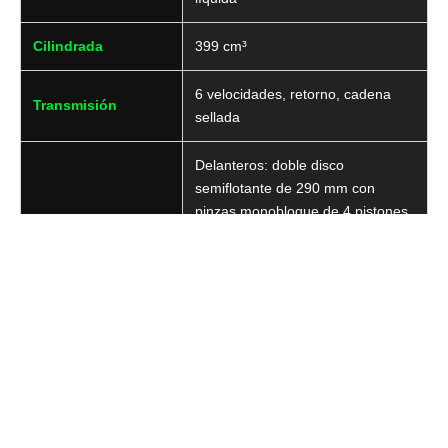
Cilindrada
399 cm³
6 velocidades, retorno, cadena
Transmisión
sellada
Delanteros: doble disco
semiflotante de 290 mm con
pinzas monobloque de 4 pistones
Frenos
y ABS
Trasero: disco de 220 mm con
pinza de un pistón y ABS
potencia