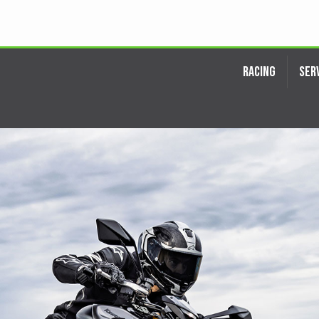
KI
RACING
SER