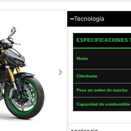
Tecnología
ESPECIFICACIONES 
Motor
Cilindrada
Peso en orden de marcha
Capacidad de combustible