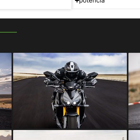
potencia
___________