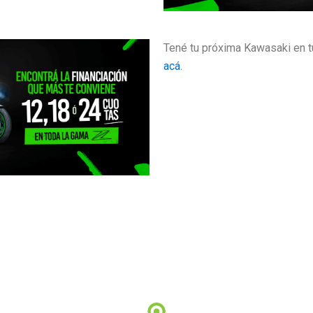
Tené tu próxima Kawasaki en 
acá
.
ontrá tu concesionario más cer